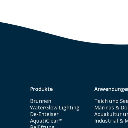
Produkte
Anwendunge
Brunnen
Teich und Se
WaterGlow Lighting
Marinas & Do
De-Enteiser
Aquakultur un
AquatiClear™
Industrial & 
Belüftung